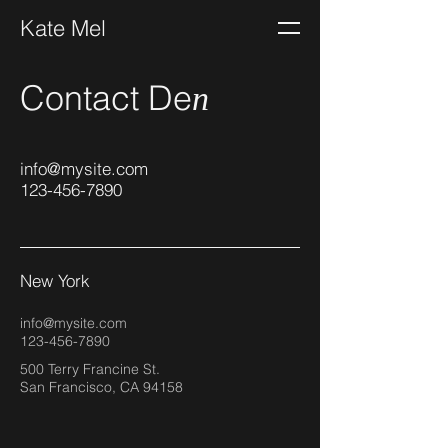
Kate Mel
Contact De
n
info@mysite.com
123-456-7890
New York
info@mysite.com
123-456-7890
500 Terry Francine St.
San Francisco, CA 94158